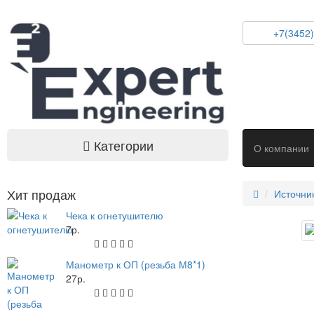
+7(3452)
Категории
О компании
Автоматизация и управление зданием
Хит продаж
Источни
Контроль доступа
Чека к огнетушителю
Видеонаблюдение
7р.
Кабель и комплектующие
Источники питания
Шкафы, Щиты и Боксы
Манометр к ОП (резьба М8*1)
27р.